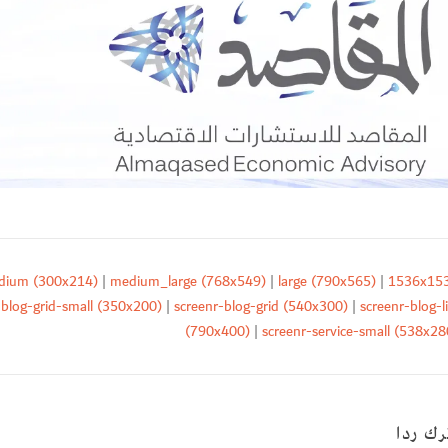
dium (300x214)
|
medium_large (768x549)
|
large (790x565)
|
1536x15
-blog-grid-small (350x200)
|
screenr-blog-grid (540x300)
|
screenr-blog-li
(790x400)
|
screenr-service-small (538x28
رك ردا