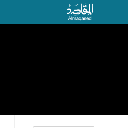
نتقل
لى
لمحتوى