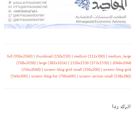
full (956x2560)
|
thumbnail (150x150)
|
medium (112x300)
|
medium_large
(768x2058)
|
large (382x1024)
|
1536x1536 (573x1536)
|
2048x2048
(764x2048)
|
screenr-blog-grid-small (350x200)
|
screenr-blog-grid
(540x300)
|
screenr-blog-list (790x400)
|
screenr-service-small (538x280)
اترك ردا