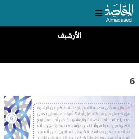
نتقل
لى
القائمة
لمحتوى
الأرشيف
6